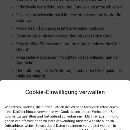
Individuelle Weiterbildungs- und Entwicklungsmöglichkeiten
Flexibles Arbeitszeitmodell für eine ausgewogene Work-Life-
Balance
Moderne und gut ausgestattete Arbeitsumgebung
Zentrale Lage mit hervorragender Verkehrsanbindung
Regelmäßige Teamevents und -ausflüge für ein starkes Wir-
Gefühl
Mitarbeiter-Rabatte auf Produkte und Dienstleistungen der
Apotheke
Unterstützung bei der Wohnungssuche oder Umzugskosten
(falls zutreffend)
Fortschrittliche Digitalisierungs- und Technologiestrategie
Cookie-Einwilligung verwalten
Gesundheits- und Fitnessangebote zur Stärkung des
körperlichen Wohlbefindens
Wir setzen Cookies, die für den Betrieb der Website technisch erforderlich
So können Sie sich bewerben
sind. Darüber hinaus verwenden wir Cookies, um unsere Website für Sie
optimal zu gestalten und fortlaufend zu verbessern. Mit Ihrer Zustimmung
geben wir Informationen zu Ihrer Verwendung unserer Website auch an
Drittanbieter weiter. Soweit dabei Daten in Ländern verarbeitet werden, in
E-Mail