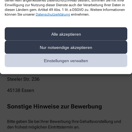
denen kein angemessenes Datenschutzniveau besteht, stimmen Sie mit Ihrer
Einwilligung zur Nutzung dieser Dienste auch der Verarbeitung Ihrer Daten in
info@schwanenbusch-apotheke.de
diesen Ländern gem. Artikel 49 Abs. 1 lit. a DSGVO zu. Weitere Informationen
können Sie unserer
Datenschutzerklärung
entnehmen.
Telefon
0201 271130
Alle akzeptieren
Post
Nur notwendige akzeptieren
Schwanenbusch Apotheke
Einstellungen verwalten
Dr. Jan Olgemöller
Steeler Str. 236
45138
Essen
Sonstige Hinweise zur Bewerbung
Bitte geben Sie bei Ihrer Bewerbung Ihre Gehaltsvorstellung und
den frühest möglichen Eintrittstermin an.