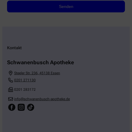
Kontakt
Schwanenbusch Apotheke
Steeler Str. 236
,
45138
Essen
0201 271130
0201 283172
info@schwanenbusch-apotheke.de