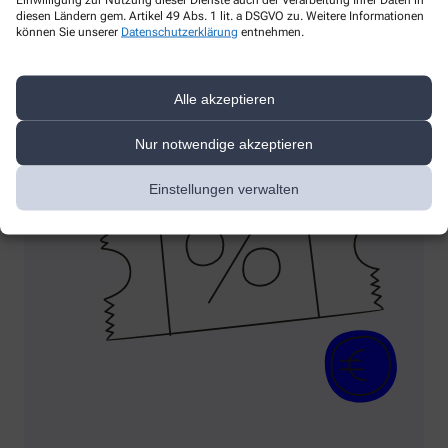
diesen Ländern gem. Artikel 49 Abs. 1 lit. a DSGVO zu. Weitere Informationen
Ist Ihr Heft voll, können Sie es als 10 € – Gutschein wiederum
können Sie unserer
Datenschutzerklärung
entnehmen.
für rezeptfrei erhältliche Produkte verwenden.“
Alle akzeptieren
Nur notwendige akzeptieren
Einstellungen verwalten