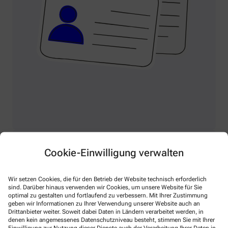
Cookie-Einwilligung verwalten
Ihr Bonusheft
Wir setzen Cookies, die für den Betrieb der Website technisch erforderlich
Clever sparen ohne Rezept!
sind. Darüber hinaus verwenden wir Cookies, um unsere Website für Sie
optimal zu gestalten und fortlaufend zu verbessern. Mit Ihrer Zustimmung
geben wir Informationen zu Ihrer Verwendung unserer Website auch an
Als treuer Kunde erhalten Sie von uns einen Rabatt von bis
Drittanbieter weiter. Soweit dabei Daten in Ländern verarbeitet werden, in
zu 4% auf alle nicht verschreibungspflichtigen Artikel. Für je
denen kein angemessenes Datenschutzniveau besteht, stimmen Sie mit Ihrer
5 € Einkaufswert erhalten Sie einen Bonuspunkt.
Einwilligung zur Nutzung dieser Dienste auch der Verarbeitung Ihrer Daten in