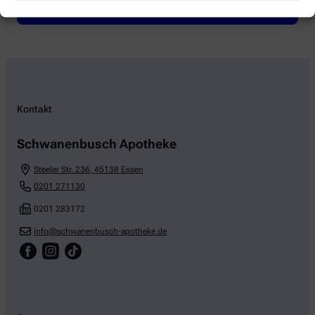
Kontakt
Schwanenbusch Apotheke
Steeler Str. 236
,
45138
Essen
0201 271130
0201 283172
info@schwanenbusch-apotheke.de