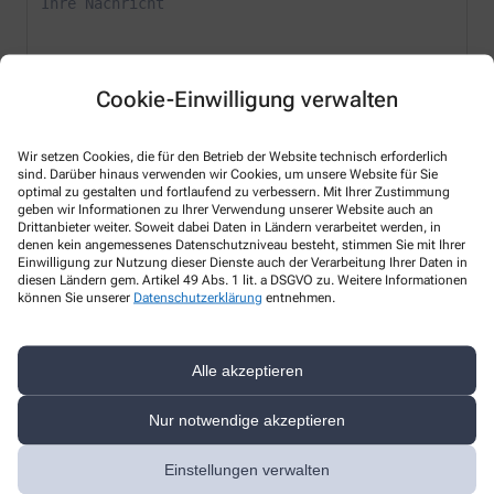
Cookie-Einwilligung verwalten
* Bitte füllen Sie die Pflichtfelder aus
Wir setzen Cookies, die für den Betrieb der Website technisch erforderlich
sind. Darüber hinaus verwenden wir Cookies, um unsere Website für Sie
Ich erkläre mich damit einverstanden, dass die von mir angegebenen
optimal zu gestalten und fortlaufend zu verbessern. Mit Ihrer Zustimmung
Daten elektronisch erfasst und gespeichert und meine Daten an die
geben wir Informationen zu Ihrer Verwendung unserer Website auch an
von mir ausgesuchte Apotheke übergeben werden. Rechtsgrundlage
Drittanbieter weiter. Soweit dabei Daten in Ländern verarbeitet werden, in
denen kein angemessenes Datenschutzniveau besteht, stimmen Sie mit Ihrer
der Verarbeitung ist Art. 6 Abs. 1 lit. a DS-GVO. Die Einwilligung kann
Einwilligung zur Nutzung dieser Dienste auch der Verarbeitung Ihrer Daten in
jederzeit widerrufen werden, z.B. per E-Mail an
info@schwanenbusch-
diesen Ländern gem. Artikel 49 Abs. 1 lit. a DSGVO zu. Weitere Informationen
apotheke.de
.
können Sie unserer
Datenschutzerklärung
entnehmen.
Ihre Daten werden ausschließlich zur Bearbeitung Ihrer Anfrage
verwendet. Weitere Informationen zum Datenschutz finden Sie unter
folgendem Link:
Datenschutz
.
Alle akzeptieren
Sind Sie ein Mensch? Dann wählen Sie bitte
die Tasse
Nur notwendige akzeptieren
Einstellungen verwalten